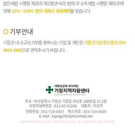
법인세법 시행령 제19조 제1항(손비의 범위)과
소득세법 시행령 제55조에
의해
10% ~100% 범위 내에서 세제혜택
을 받습니다.
기부안내
기장군 내 소규모기부를 원하시는 기업 및 개인은
기장군기초푸드뱅크 070-
4414-3900
으로 연락주시기 바랍니다.
주소 :
부산광역시 기장군 기장읍 차성로 288번길 27,2층
사업자등록번호 :
621-82-61246
대표자 :
이선주
전화번호 :
051-724-3457
팩스번호 :
051-724-3459
E-mail :
kijang2003@hanmail.net
COPYRIGHT(c) 2020
기장지역자활센터.
ALL RIGHTS RESERVED.