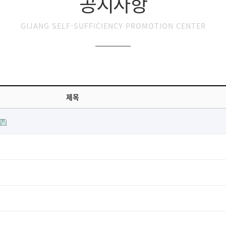
공지사항
GIJANG SELF-SUFFICIENCY PROMOTION CENTER
제목