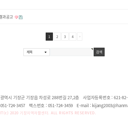
 결과공고
1
2
3
4
제목
광역시 기장군 기장읍 차성로 288번길 27,2층
사업자등록번호 :
621-82-
051-724-3457
팩스번호 :
051-724-3459
E-mail :
kijang2003@hanma
T(c) 2020
기장지역자활센터.
ALL RIGHTS RESERVED.