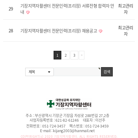
기장지역자활센터 전문인력(조리장) 서류전형 합력자 안
최고관리
29
내
자
최고관리
28
기장지역자활센터 전문인력(조리장) 채용공고
자
1
2
3
제목
주소 :
부산광역시 기장군 기장읍 차성로 288번길 27,2층
사업자등록번호 :
621-82-61246
대표자 :
이선주
전화번호 :
051-724-3457
팩스번호 :
051-724-3459
E-mail :
kijang2003@hanmail.net
COPYRIGHT(c) 2020
기장지역자활센터.
ALL RIGHTS RESERVED.