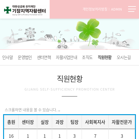
개인정보처리방침
ADMIN
인사말
운영법인
센터연혁
자활사업안내
조직도
직원현황
오시는길
직원현황
GIJANG SELF-SUFFICIENCY PROMOTION CENTER
총원
센터장
실장
과장
팀장
사회복지사
자활전문가
16
1
1
1
3
7
3