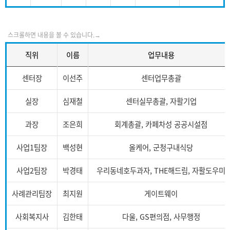
직위
이름
업무내용
센터장
이선주
센터업무총괄
실장
심재철
센터실무총괄, 자활기업
과장
조은희
회계총괄, 카페차성 공공시설점
사업1팀장
백성현
올케어, 군청구내식당
사업2팀장
박경태
우리동네호두과자, THE해드림, 자활도우미
사례관리팀장
최지원
게이트웨이
사회복지사
김한태
다울, GS편의점, 사무행정