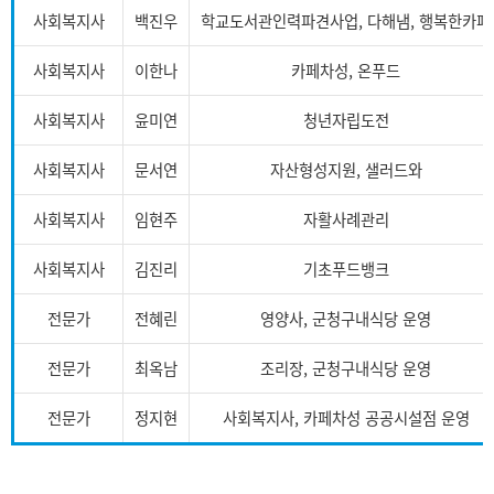
사회복지사
백진우
학교도서관인력파견사업, 다해냄, 행복한카페
사회복지사
이한나
카페차성, 온푸드
사회복지사
윤미연
청년자립도전
사회복지사
문서연
자산형성지원, 샐러드와
사회복지사
임현주
자활사례관리
사회복지사
김진리
기초푸드뱅크
전문가
전혜린
영양사, 군청구내식당 운영
전문가
최옥남
조리장, 군청구내식당 운영
전문가
정지현
사회복지사, 카페차성 공공시설점 운영