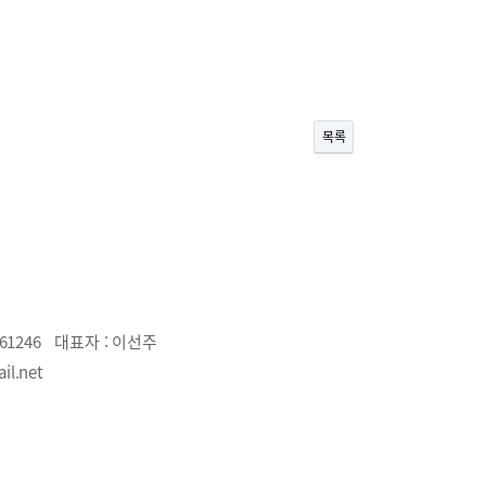
목록
61246
대표자 :
이선주
il.net