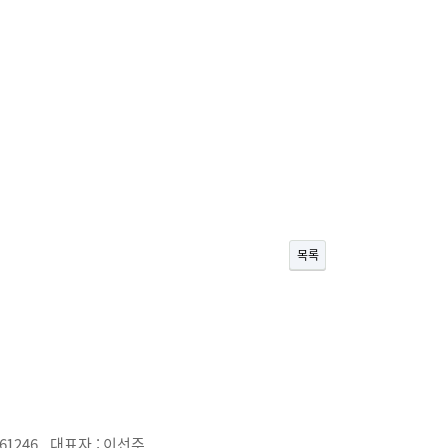
목록
61246
대표자 :
이선주