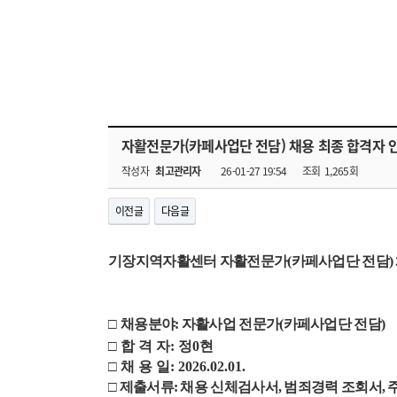
자활전문가(카페사업단 전담) 채용 최종 합격자 
작성자
최고관리자
26-01-27 19:54
조회
1,265회
이전글
다음글
기장지역자활센터 자활전문가(카페사업단 전담) 
□
채용분야: 자활사업 전문가(카페사업단 전담)
□ 합 격 자:
정0현
□ 채 용 일: 2026.02.01.
□ 제출서류: 채용 신체검사서, 범죄경력 조회서,