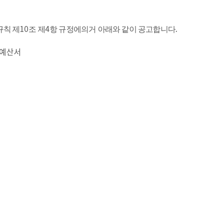
10
4
.
규칙 제
조 제
항 규정에의거 아래와 같이 공고합니다
 예산서