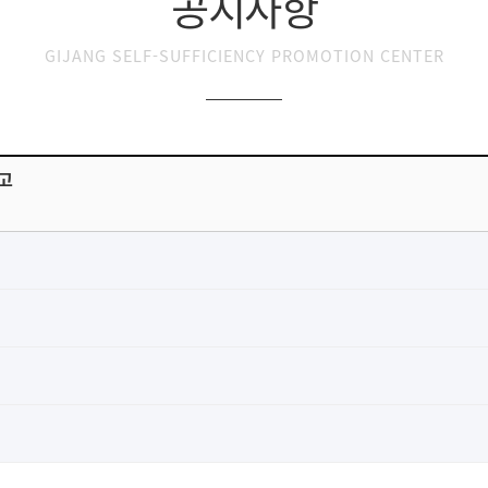
공지사항
GIJANG SELF-SUFFICIENCY PROMOTION CENTER
고