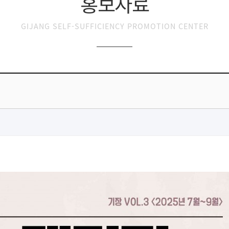
홍보자료
GIJANG SELF-SUFFICIENCY PROMOTION CENTER