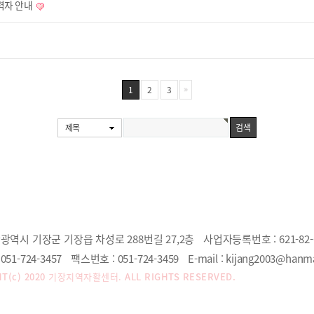
력자 안내
1
2
3
제목
광역시 기장군 기장읍 차성로 288번길 27,2층
사업자등록번호 :
621-82-
051-724-3457
팩스번호 :
051-724-3459
E-mail :
kijang2003@hanma
T(c) 2020
기장지역자활센터.
ALL RIGHTS RESERVED.